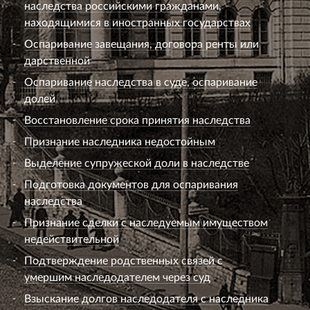
наследства российскими гражданами,
находящимися в иностранных государствах
Оспаривание завещания, договора ренты или
дарственной
Оспаривание наследства в суде, оспаривание
долей
Восстановление срока принятия наследства
Признание наследника недостойным
Выделение супружеской доли в наследстве
Подготовка документов для оспаривания
наследства
Признание сделки с наследуемым имуществом
недействительной
Подтверждение родственных связей с
умершим наследодателем через суд
Взыскание долгов наследодателя с наследника