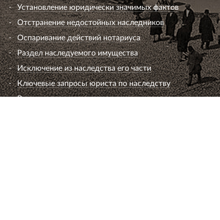
Установление юридически значимых фактов
Отстранение недостойных наследников
Оспаривание действий нотариуса
Раздел наследуемого имущества
Исключение из наследства его части
Ключевые запросы юриста по наследству
Вопросы к юристу по наследству
Семейный юрист
Развод супругов (расторжение брака)
Раздел имущества
Взыскание алиментов
Лишение или ограничение родительских прав
Установление и оспаривание отцовства
Определение места жительства ребенка и
порядок общения