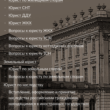
Юрист СНТ
Юрист ДДУ
Юрист ЖКХ
Вопросы к юристу ЖКХ
Вопросы к юристу ТСЖ
Вопросы к юристу коттеджных поселков
Вопросы к юристу ТСН
Земельный юрист
Юрист по земельным спорам
Вопросы к юристу по земельным спорам
Юрист по наследству
Вступление, оформление и принятие
наследства российскими гражданами,
находящимися в иностранных государствах