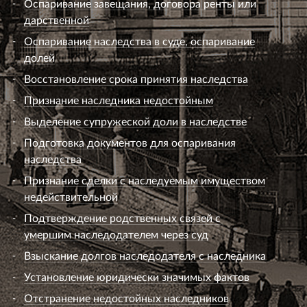
Оспаривание завещания, договора ренты или
дарственной
Оспаривание наследства в суде, оспаривание
долей
Восстановление срока принятия наследства
Признание наследника недостойным
Выделение супружеской доли в наследстве
Подготовка документов для оспаривания
наследства
Признание сделки с наследуемым имуществом
недействительной
Подтверждение родственных связей с
умершим наследодателем через суд
Взыскание долгов наследодателя с наследника
Установление юридически значимых фактов
Отстранение недостойных наследников