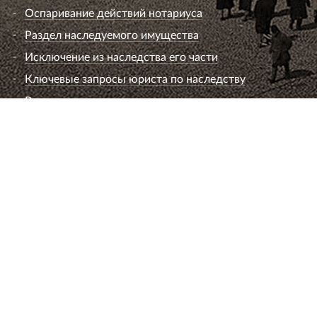
Оспаривание действий нотариуса
Раздел наследуемого имущества
Исключение из наследства его части
Ключевые запросы юриста по наследству
Вопросы к юристу по наследству
Семейный юрист
Развод супругов (расторжение брака)
Раздел имущества
Взыскание алиментов
Лишение или ограничение родительских прав
Установление и оспаривание отцовства
Определение места жительства ребенка и
порядок общения
Брачный договор
Расторжение брака без согласия супруга