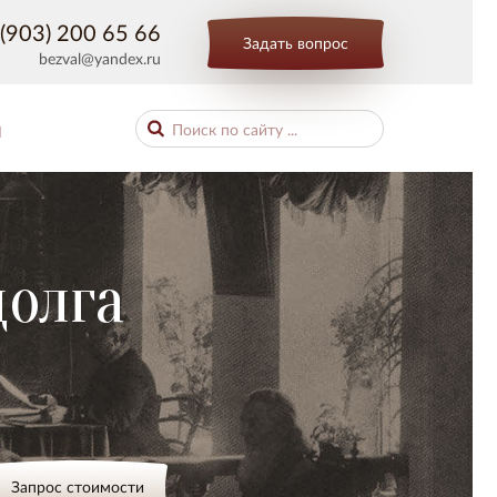
(903) 200 65 66
Задать вопрос
bezval@yandex.ru
Ы
олга
Запрос стоимости