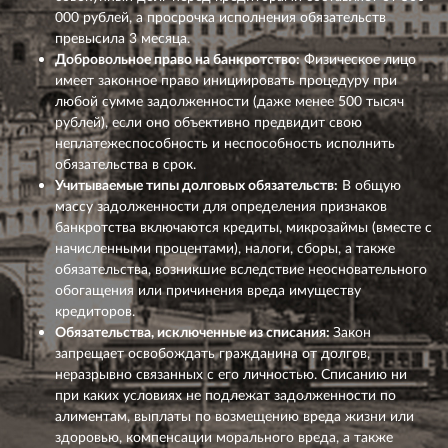
000 рублей
, а просрочка исполнения обязательств
превысила
3 месяца
.
Добровольное право на банкротство:
Физическое лицо
имеет законное право инициировать процедуру при
любой сумме задолженности
(даже менее 500 тысяч
рублей), если оно объективно предвидит свою
неплатежеспособность и неспособность исполнить
обязательства в срок.
Учитываемые типы долговых обязательств:
В общую
массу задолженности для определения признаков
банкротства включаются кредиты, микрозаймы (вместе с
начисленными процентами), налоги, сборы, а также
обязательства, возникшие вследствие неосновательного
обогащения или причинения вреда имуществу
кредиторов.
Обязательства, исключенные из списания:
Закон
запрещает освобождать гражданина от долгов,
неразрывно связанных с его личностью. Списанию ни
при каких условиях не подлежат задолженности по
алиментам, выплаты по возмещению вреда жизни или
здоровью, компенсации морального вреда, а также