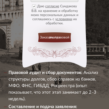
Даю
согласие
Сундакову
В.В. на хранение и обработку
моих персональных данных и
соглашаюсь с
условиями
их
обработки.
Заказать правовой анализ
Правовой аудит и сбор документов:
Анализ
структуры долгов, сбор справок из банков,
МФО, ФНС, ГИБДД, Росреестра (опыт
показывает, что этот этап занимает до 2–3
недель).
Составление и подача заявления: