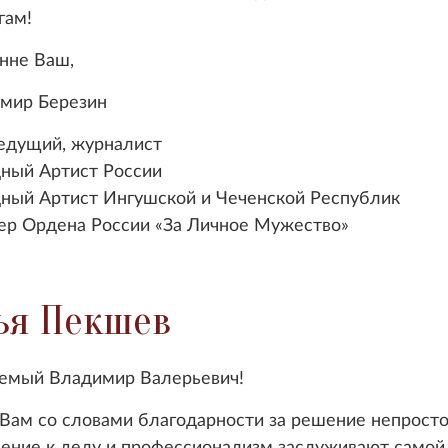
гам!
нне Ваш,
мир Березин
едущий, журналист
ный Артист России
ный Артист Ингушской и Чеченской Республик
ер Ордена России «За Личное Мужество»
ья Пекшев
емый Владимир Валерьевич!
Вам со словами благодарности за решение непростог
ение к делу и профессионализм заслуживают самой 