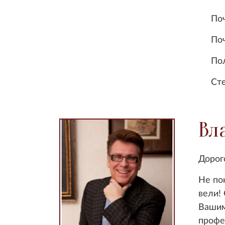
Почёт
Почет
Полко
Стебл
Вл
Дорог
Не по
вели!
Вашим
профе