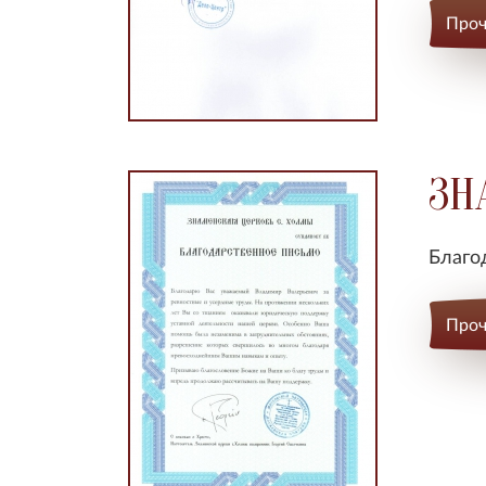
Проч
ЗН
Благо
Проч