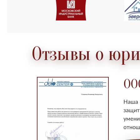
Отзывы о юри
ОО
Наша 
защит
умени
отнош