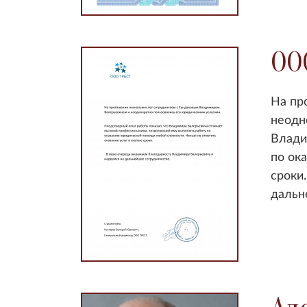
ОО
На пр
неодн
Влади
по ок
сроки
дальн