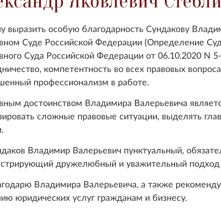
ександр Яковлевич Стебл
выразить особую благодарность Сундакову Владими
вном Суде Российской Федерации (Определение Суд
вного Суда Российской Федерации от 06.10.2020 N 5
дничество, компетентность во всех правовых вопроса
шенный профессионализм в работе.
ым достоинством Владимира Валерьевича является
зировать сложные правовые ситуации, выделять гла
.
ков Владимир Валерьевич пунктуальный, обязател
стрирующий дружелюбный и уважительный подход к
дарю Владимира Валерьевича, а также рекомендую
нию юридических услуг гражданам и бизнесу.