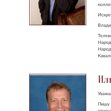
колле
Искре
Влади
Телев
Народ
Народ
Кавал
Ил
Уважа
Пишу 
отнош