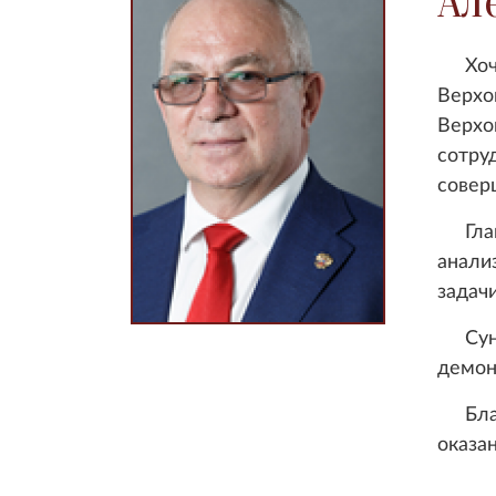
Ал
Хочу 
Верхо
Верхо
сотру
совер
Главн
анали
задачи
Сунда
демон
Благо
оказа