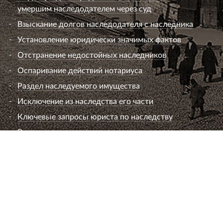
умершим наследодателем через суд
Взыскание долгов наследодателя с наследника
Установление юридически значимых фактов
Отстранение недостойных наследников
Оспаривание действий нотариуса
Раздел наследуемого имущества
Исключение из наследства его части
Ключевые запросы юриста по наследству
Вопросы к юристу по наследству
Семейный юрист
Развод супругов (расторжение брака)
Раздел имущества
Взыскание алиментов
Лишение или ограничение родительских прав