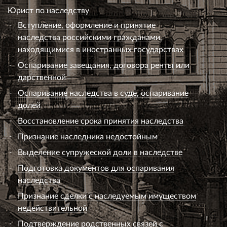
Юрист по наследству
Вступление, оформление и принятие
наследства российскими гражданами,
находящимися в иностранных государствах
Оспаривание завещания, договора ренты или
дарственной
Оспаривание наследства в суде, оспаривание
долей
Восстановление срока принятия наследства
Признание наследника недостойным
Выделение супружеской доли в наследстве
Подготовка документов для оспаривания
наследства
Признание сделки с наследуемым имуществом
недействительной
Подтверждение родственных связей с