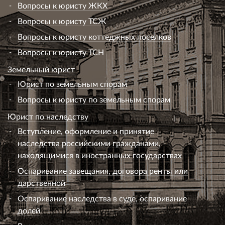
Вопросы к юристу ЖКХ
Вопросы к юристу ТСЖ
Вопросы к юристу коттеджных поселков
Вопросы к юристу ТСН
Земельный юрист
Юрист по земельным спорам
Вопросы к юристу по земельным спорам
Юрист по наследству
Вступление, оформление и принятие
наследства российскими гражданами,
находящимися в иностранных государствах
Оспаривание завещания, договора ренты или
дарственной
Оспаривание наследства в суде, оспаривание
долей