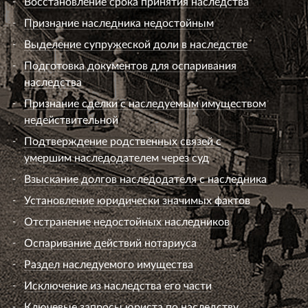
Восстановление срока принятия наследства
Признание наследника недостойным
Выделение супружеской доли в наследстве
Подготовка документов для оспаривания
наследства
Признание сделки с наследуемым имуществом
недействительной
Подтверждение родственных связей с
умершим наследодателем через суд
Взыскание долгов наследодателя с наследника
Установление юридически значимых фактов
Отстранение недостойных наследников
Оспаривание действий нотариуса
Раздел наследуемого имущества
Исключение из наследства его части
Ключевые запросы юриста по наследству