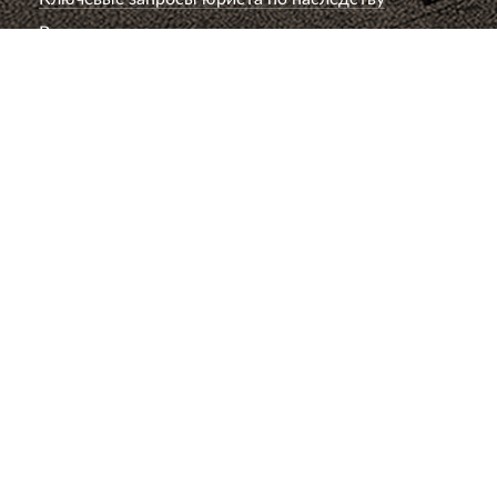
Вопросы к юристу по наследству
Семейный юрист
Развод супругов (расторжение брака)
Раздел имущества
Взыскание алиментов
Лишение или ограничение родительских прав
Установление и оспаривание отцовства
Определение места жительства ребенка и
порядок общения
Брачный договор
Расторжение брака без согласия супруга
Вопросы к семейному юристу
Юрист по авторскому праву
Споры о нарушении исключительного права