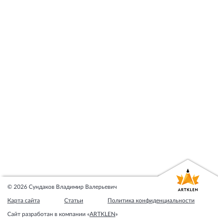
Налоговый юрист
Корпоративный юрист
Арбитражный юрист
Юрист по взысканию долга
Юрист по исполнительному производству
Юрист по банкротству юридических лиц
Правовая защита собственности
IT юрист в legal-tech
Правовое сопровождение бизнеса
© 2026 Сундаков Владимир Валерьевич
Карта сайта
Статьи
Политика конфиденциальности
Сайт разработан в компании
«
ARTKLEN
»