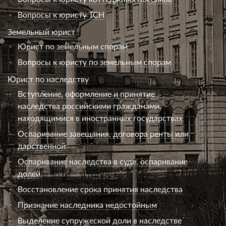
Вопросы к юристу ТСН
Земельный юрист
Юрист по земельным спорам
Вопросы к юристу по земельным спорам
Юрист по наследству
Вступление, оформление и принятие
наследства российскими гражданами,
находящимися в иностранных государствах
Оспаривание завещания, договора ренты или
дарственной
Оспаривание наследства в суде, оспаривание
долей
Восстановление срока принятия наследства
Признание наследника недостойным
Выделение супружеской доли в наследстве