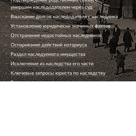
умершим наследодателем через суд
Взыскание долгов наследодателя с наследника
Установление юридически значимых фактов
Отстранение недостойных наследников
Оспаривание действий нотариуса
Раздел наследуемого имущества
Исключение из наследства его части
Ключевые запросы юриста по наследству
Вопросы к юристу по наследству
Семейный юрист
Развод супругов (расторжение брака)
Раздел имущества
Взыскание алиментов
Лишение или ограничение родительских прав