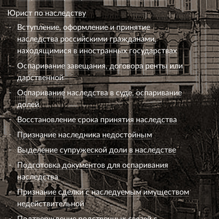
Юрист по наследству
Вступление, оформление и принятие
наследства российскими гражданами,
находящимися в иностранных государствах
Оспаривание завещания, договора ренты или
дарственной
Оспаривание наследства в суде, оспаривание
долей
Восстановление срока принятия наследства
Признание наследника недостойным
Выделение супружеской доли в наследстве
Подготовка документов для оспаривания
наследства
Признание сделки с наследуемым имуществом
недействительной
Подтверждение родственных связей с