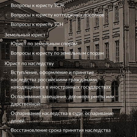
Вопросы к юристу ТСЖ
Вопросы к юристу коттеджных поселков
Вопросы к юристу ТСН
Земельный юрист
Юрист по земельным спорам
Вопросы к юристу по земельным спорам
Юрист по наследству
Вступление, оформление и принятие
наследства российскими гражданами,
находящимися в иностранных государствах
Оспаривание завещания, договора ренты или
дарственной
Оспаривание наследства в суде, оспаривание
долей
Восстановление срока принятия наследства