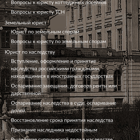
Вопросы к юристу коттеджных поселков
Вопросы к юристу ТСН
Земельный юрист
Юрист по земельным спорам
Вопросы к юристу по земельным спорам
Юрист по наследству
Вступление, оформление и принятие
наследства российскими гражданами,
находящимися в иностранных государствах
Оспаривание завещания, договора ренты или
дарственной
Оспаривание наследства в суде, оспаривание
долей
Восстановление срока принятия наследства
Признание наследника недостойным
Выделение супружеской доли в наследстве