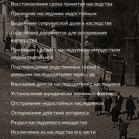
Восстановление срока принятия наследства
Признание наследника недостойным
Выделение супружеской доли в наследстве
Подготовка документов для оспаривания
наследства
Признание сделки с наследуемым имуществом
недействительной
Подтверждение родственных связей с
умершим наследодателем через суд
Взыскание долгов наследодателя с наследника
Установление юридически значимых фактов
Отстранение недостойных наследников
Оспаривание действий нотариуса
Раздел наследуемого имущества
Исключение из наследства его части