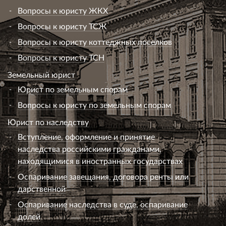
Вопросы к юристу ЖКХ
Вопросы к юристу ТСЖ
Вопросы к юристу коттеджных поселков
Вопросы к юристу ТСН
Земельный юрист
Юрист по земельным спорам
Вопросы к юристу по земельным спорам
Юрист по наследству
Вступление, оформление и принятие
наследства российскими гражданами,
находящимися в иностранных государствах
Оспаривание завещания, договора ренты или
дарственной
Оспаривание наследства в суде, оспаривание
долей