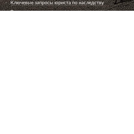
Ключевые запросы юриста по наследству
Вопросы к юристу по наследству
Семейный юрист
Развод супругов (расторжение брака)
Раздел имущества
Взыскание алиментов
Лишение или ограничение родительских прав
Установление и оспаривание отцовства
Определение места жительства ребенка и
порядок общения
Брачный договор
Расторжение брака без согласия супруга
Вопросы к семейному юристу
Юрист по авторскому праву
Споры о нарушении исключительного права