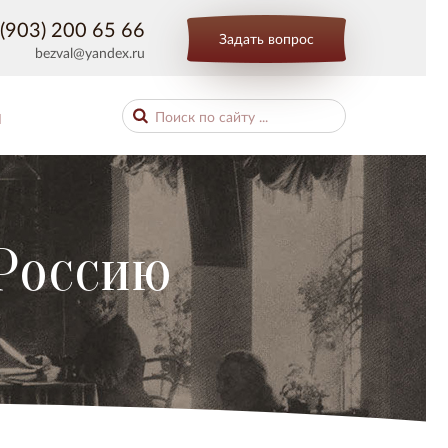
(903) 200 65 66
Задать вопрос
bezval@yandex.ru
Ы
 Россию