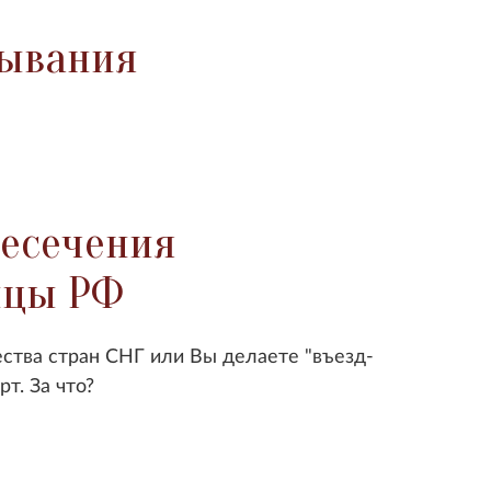
бывания
есечения
ицы РФ
ества стран СНГ или Вы делаете "въезд-
рт. За что?