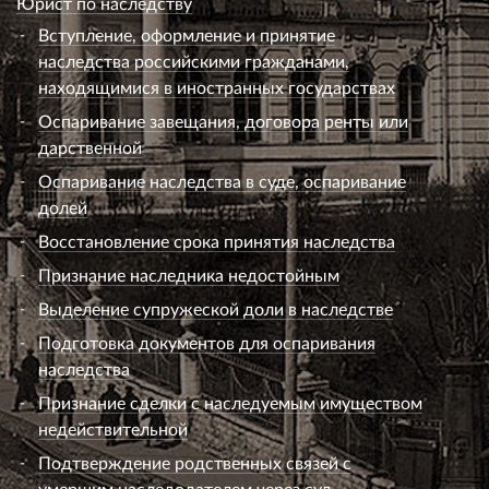
Юрист по наследству
Вступление, оформление и принятие
наследства российскими гражданами,
находящимися в иностранных государствах
Оспаривание завещания, договора ренты или
дарственной
Оспаривание наследства в суде, оспаривание
долей
Восстановление срока принятия наследства
Признание наследника недостойным
Выделение супружеской доли в наследстве
Подготовка документов для оспаривания
наследства
Признание сделки с наследуемым имуществом
недействительной
Подтверждение родственных связей с
умершим наследодателем через суд