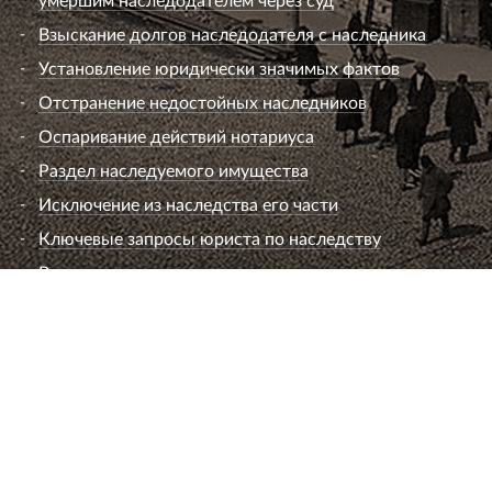
Взыскание долгов наследодателя с наследника
Установление юридически значимых фактов
Отстранение недостойных наследников
Оспаривание действий нотариуса
Раздел наследуемого имущества
Исключение из наследства его части
Ключевые запросы юриста по наследству
Вопросы к юристу по наследству
Семейный юрист
Развод супругов (расторжение брака)
Раздел имущества
Взыскание алиментов
Лишение или ограничение родительских прав
Установление и оспаривание отцовства