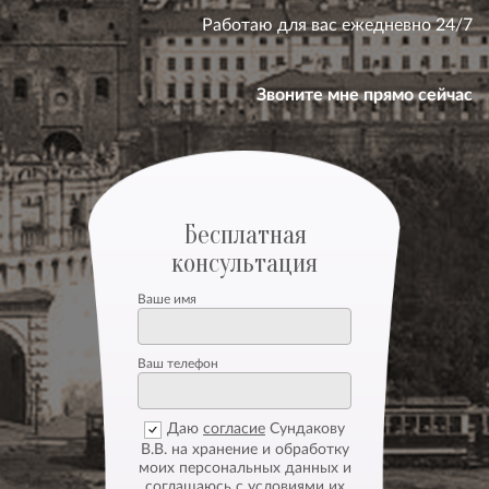
Работаю для вас ежедневно 24/7
Звоните мне прямо сейчас
Бесплатная
консультация
Ваше имя
Ваш телефон
Даю
согласие
Сундакову
В.В. на хранение и обработку
моих персональных данных и
соглашаюсь с
условиями
их