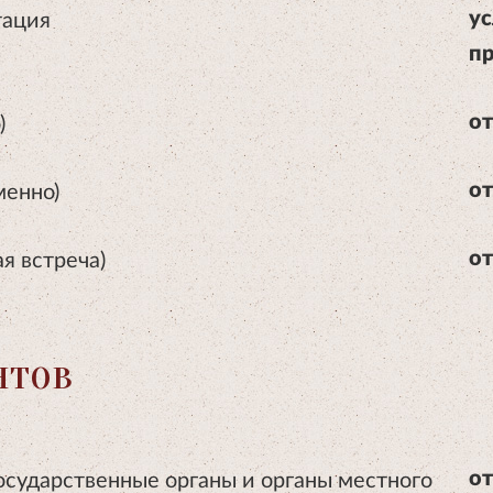
тация
ус
пр
)
от
менно)
от
я встреча)
от
нтов
государственные органы и органы местного
от