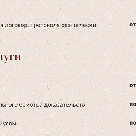
а договор, протокола разногласий
от
луги
от
льного осмотра доказательств
по
риусом
по