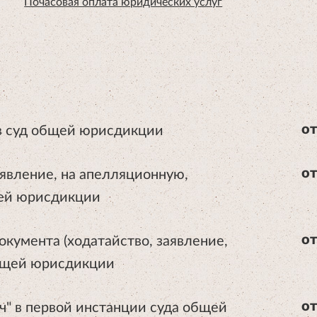
Почасовая оплата юридических услуг
 в суд общей юрисдикции
от
аявление, на апелляционную,
от
щей юрисдикции
окумента (ходатайство, заявление,
от
общей юрисдикции
ч" в первой инстанции суда общей
от