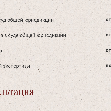
 суд общей юрисдикции
от
а в суде общей юрисдикции
от
а
от
й экспертизы
по
льтация