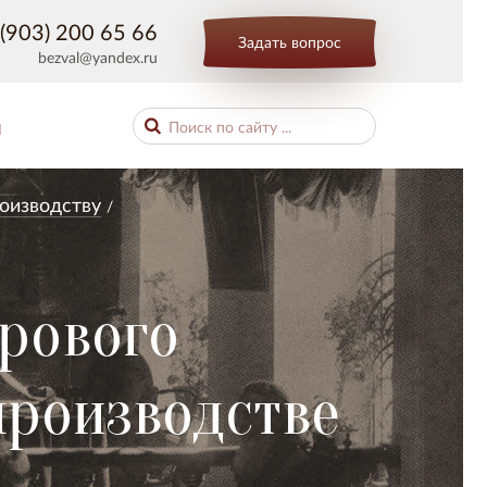
(903) 200 65 66
Задать вопрос
bezval@yandex.ru
Ы
оизводству
рового
производстве