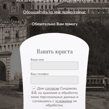
Обращайтесь ко мне прямо сейчас
Обязательно Вам помогу
Нанять юриста
Ваше имя
Ваш телефон
Даю
согласие
Сундакову
В.В. на хранение и обработку
моих персональных данных и
соглашаюсь с
условиями
их
обработки.