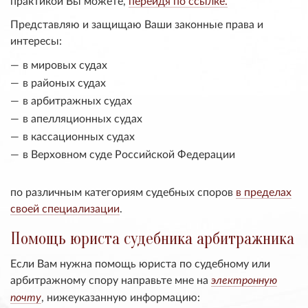
практикой Вы можете,
перейдя по ссылке.
Представляю и защищаю Ваши законные права и
интересы:
в мировых судах
в районых судах
в арбитражных судах
в апелляционных судах
в кассационных судах
в Верховном суде Российской Федерации
по различным категориям судебных споров
в пределах
своей специализации
.
Помощь юриста судебника арбитражника
Если Вам нужна помощь юриста по судебному или
арбитражному спору направьте мне на
электронную
, нижеуказанную информацию:
почту