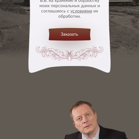
В.В. на хранение и обработку
моих персональных данных и
соглашаюсь с
условиями
их
обработки.
Заказать