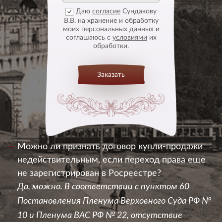
Даю
согласие
Сундакову
В.В. на хранение и обработку
моих персональных данных и
соглашаюсь с
условиями
их
обработки.
Заказать
Можно ли признать договор купли-продажи
недействительным, если переход права еще
не зарегистрирован в Росреестре?
Да, можно. В соответствии с пунктом 60
Постановления Пленума Верховного Суда РФ №
10 и Пленума ВАС РФ № 22, отсутствие