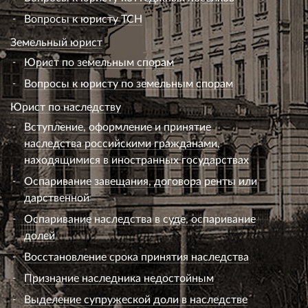
Вопросы к юристу ТСН
Земельный юрист
Юрист по земельным спорам
Вопросы к юристу по земельным спорам
Юрист по наследству
Вступление, оформление и принятие
наследства российскими гражданами,
находящимися в иностранных государствах
Оспаривание завещания, договора ренты или
дарственной
Оспаривание наследства в суде, оспаривание
долей
Восстановление срока принятия наследства
Признание наследника недостойным
Выделение супружеской доли в наследстве