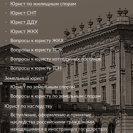
Юрист по жилищным спорам
Юрист СНТ
Юрист ДДУ
Юрист ЖКХ
Вопросы к юристу ЖКХ
Вопросы к юристу ТСЖ
Вопросы к юристу коттеджных поселков
Вопросы к юристу ТСН
Земельный юрист
Юрист по земельным спорам
Вопросы к юристу по земельным спорам
Юрист по наследству
Вступление, оформление и принятие
наследства российскими гражданами,
находящимися в иностранных государствах