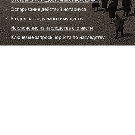
Оспаривание действий нотариуса
Раздел наследуемого имущества
Исключение из наследства его части
Ключевые запросы юриста по наследству
Вопросы к юристу по наследству
Семейный юрист
Развод супругов (расторжение брака)
Раздел имущества
Взыскание алиментов
Лишение или ограничение родительских прав
Установление и оспаривание отцовства
Определение места жительства ребенка и
порядок общения
Брачный договор