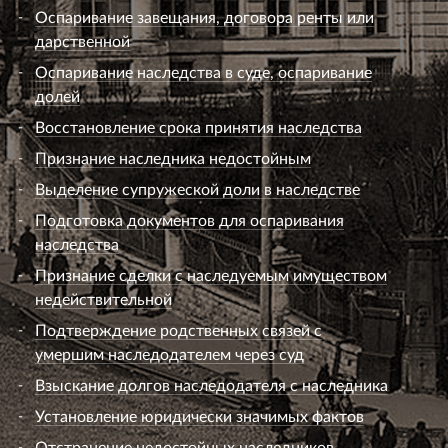
Оспаривание завещания, договора ренты или
дарственной
Оспаривание наследства в суде, оспаривание
долей
Восстановление срока принятия наследства
Признание наследника недостойным
Выделение супружеской доли в наследстве
Подготовка документов для оспаривания
наследства
Признание сделки с наследуемым имуществом
недействительной
Подтверждение родственных связей с
умершим наследодателем через суд
Взыскание долгов наследодателя с наследника
Установление юридически значимых фактов
Отстранение недостойных наследников