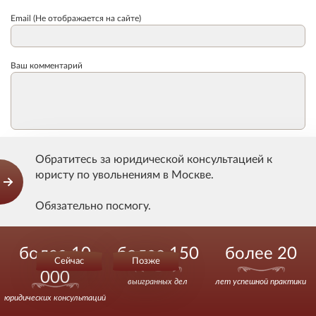
Email (Не отображается на сайте)
Ваш комментарий
Даю
согласие
Сундакову В.В. на хранение и обработку моих
Обратитесь за юридической консультацией к
персональных данных и соглашаюсь с
условиями
их
юристу по увольнениям в Москве.
обработки.
Обязательно посмогу.
Отправить
Действуйте уверенно.
более 10
более 150
более 20
Сейчас
Позже
000
выигранных дел
лет успешной практики
Задать вопрос
юридических консультаций