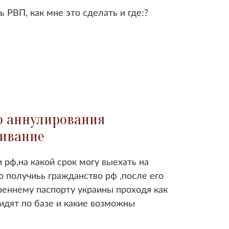
 РВП, как мне это сделать и где:?
о аннулирования
живание
 рф,на какой срок могу выехать на
 получиьь гражданство рф ,после его
реннему паспорту украины проходя как
идят по базе и какие возможны