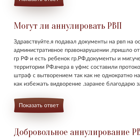
Могут ли аннулировать РВП
Здравствуйте.я подавал документы на рвп на ос
административное правонарушении ,пришло отка
гр РФ и есть ребенок гр.РФ.документы и миг.уч
территории РФ.вчера в уфмс составили протокол
штраф с вытворением так как не однократно н
как избежать видворение .заранее благодарю за
Показать ответ
Добровольное аннулирование Р