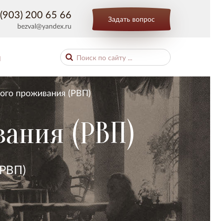
(903) 200 65 66
Задать вопрос
bezval@yandex.ru
Ы
ого проживания (РВП)
ания (РВП)
(РВП)