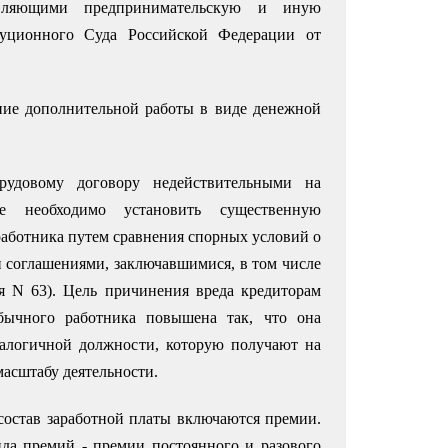
твляющими предпринимательскую и иную
туционного Суда Российской Федерации от
ние дополнительной работы в виде денежной
рудовому договору недействительными на
ве необходимо установить существенную
работника путем сравнения спорных условий о
 соглашениями, заключавшимися, в том числе
я N 63). Цель причинения вреда кредиторам
обычного работника повышена так, что она
налогичной должности, которую получают на
масштабу деятельности.
 состав заработной платы включаются премии.
да премий - премии постоянного и разового