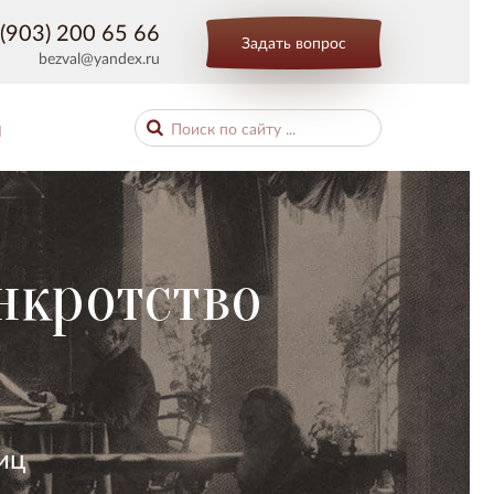
(903) 200 65 66
Задать вопрос
bezval@yandex.ru
Ы
нкротство
иц