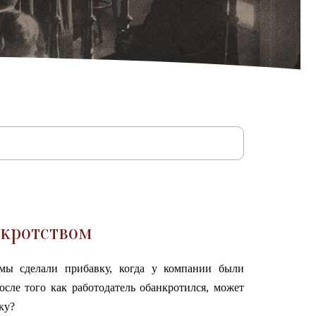
нкротством
ирмы
сделали прибавку, когда у компании были
сле того как работодатель обанкротился, может
ку?