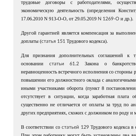
трудовые договоры с работодателями, осущес
экономическую деятельность (определения Консти
N 1269-О
17.06.2010 N 913-О-О, от 29.05.2019
и др.).
Другой гарантией является компенсация за выполне
статья 151
доплаты (
Трудового кодекса).
Для признания дополнительных соглашений к т
статьи 61.2
основании
Закона о банкротст
неравноценность встречного исполнения со стороны 
повышении его должностного оклада с аналогичными
иными участниками оборота (пункт 8 постановлени
отсутствует в ситуации, когда заработная плата 
существенно не отличается от оплаты за труд по а
других предприятиях, схожих с должником по роду и 
статьей 129
В соответствии со
Трудового кодекса в
При этом работнику могут быть установлены два ви