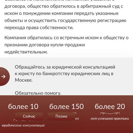
договора, общество обратилось в арбитражный суд с
иском о понуждении компании передать указанные
объекты и осуществить государственную регистрацию
перехода права собственности.
Компания обратилась со встречным иском к обществу о
признании договора купли-продажи
недействительным.
Решением арбитражного суда по другому делу
Обращайтесь за юридической консультацией
компания признана несостоятельной (банкротом), в
к юристу по банкротству юридических лиц в
отношении нее открыто конкурсное производство.
Москве.
Решением суда первой инстанции, оставленным без
Обязательно помогу.
изменения постановлениями суда апелляционной
инстанции и арбитражного суда округа,
более 10
более 150
более 20
Действуйте уверенно.
первоначальные исковые требования удовлетворены, в
удовлетворении встречного иска отказано.
000
Сейчас
Позже
выигранных дел
лет успешной практики
Суды исходили из того, что, получив встречное
юридических консультаций
предоставление по сделке, компания обязана передать