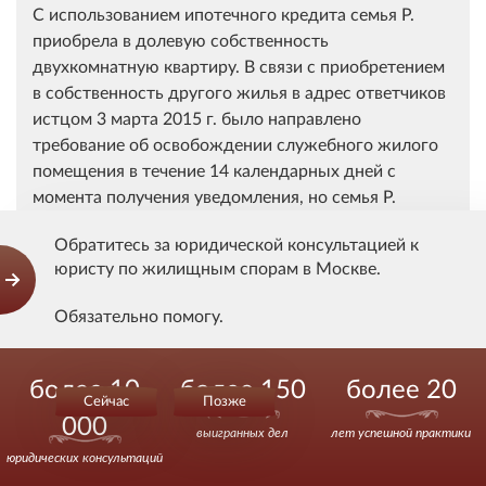
С использованием ипотечного кредита семья Р.
приобрела в долевую собственность
двухкомнатную квартиру. В связи с приобретением
в собственность другого жилья в адрес ответчиков
истцом 3 марта 2015 г. было направлено
требование об освобождении служебного жилого
помещения в течение 14 календарных дней с
момента получения уведомления, но семья Р.
отказалась добровольно освободить служебное
Обратитесь за юридической консультацией к
жилое помещение и продолжает в нем проживать
юристу по жилищным спорам в Москве.
до настоящего времени. По мнению истца,
поскольку спорное жилое помещение включено в
Обязательно помогу.
число служебных, а ответчики приобрели в
собственность другое жилое помещение, то
Звоните.
законных оснований для сохранения за ними права
более 10
более 150
более 20
Сейчас
Позже
пользования служебным жилым помещением не
000
имеется и они подлежат выселению из него.
выигранных дел
лет успешной практики
юридических консультаций
Ответчики иск не признали, сославшись на то, что