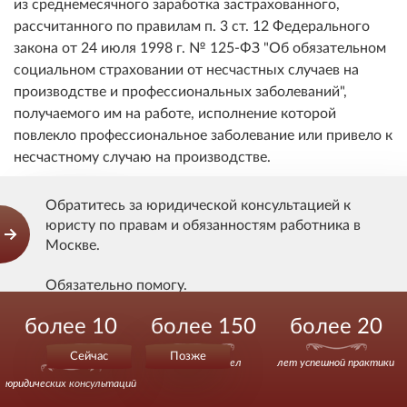
из среднемесячного заработка застрахованного,
рассчитанного по правилам п. 3 ст. 12 Федерального
закона от 24 июля 1998 г. № 125-ФЗ "Об обязательном
социальном страховании от несчастных случаев на
производстве и профессиональных заболеваний",
получаемого им на работе, исполнение которой
повлекло профессиональное заболевание или привело к
несчастному случаю на производстве.
Обратитесь за юридической консультацией к
Показать ответ
юристу по правам и обязанностям работника в
Москве.
Обязательно помогу.
Заставляют делать ремонт за свой счёт
более 10
более 150
более 20
Действуйте уверенно.
Здравствуйте, Владимир. У меня два вопроса. 1)На
000
сколько провомочны действия директора школы ,
Сейчас
Позже
выигранных дел
лет успешной практики
заставляющего учителя заведующего кабинетом
юридических консультаций
делать в нём ремонт за свой счёт, аргументируя это тем