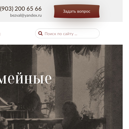
(903) 200 65 66
Задать вопрос
bezval@yandex.ru
Ы
емейные