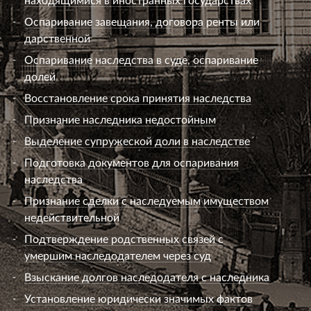
Оспаривание завещания, договора ренты или
дарственной
Оспаривание наследства в суде, оспаривание
долей
Восстановление срока принятия наследства
Признание наследника недостойным
Выделение супружеской доли в наследстве
Подготовка документов для оспаривания
наследства
Признание сделки с наследуемым имуществом
недействительной
Подтверждение родственных связей с
умершим наследодателем через суд
Взыскание долгов наследодателя с наследника
Установление юридически значимых фактов