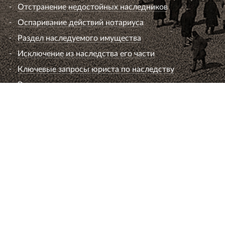
Отстранение недостойных наследников
Оспаривание действий нотариуса
Раздел наследуемого имущества
Исключение из наследства его части
Ключевые запросы юриста по наследству
Вопросы к юристу по наследству
Семейный юрист
Развод супругов (расторжение брака)
Раздел имущества
Взыскание алиментов
Лишение или ограничение родительских прав
Установление и оспаривание отцовства
Определение места жительства ребенка и
порядок общения
Брачный договор