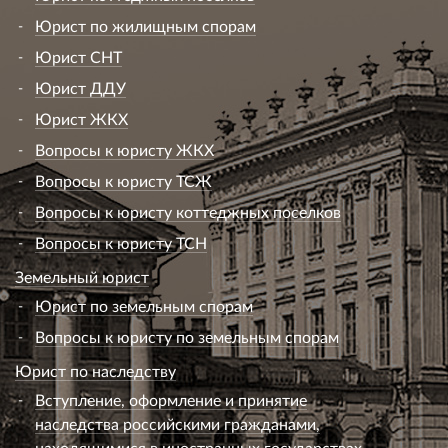
Юрист по жилищным спорам
Юрист СНТ
Юрист ДДУ
Юрист ЖКХ
Вопросы к юристу ЖКХ
Вопросы к юристу ТСЖ
Вопросы к юристу коттеджных поселков
Вопросы к юристу ТСН
Земельный юрист
Юрист по земельным спорам
Вопросы к юристу по земельным спорам
Юрист по наследству
Вступление, оформление и принятие
наследства российскими гражданами,
находящимися в иностранных государствах