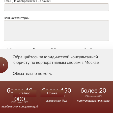
Email (Не отображается на сайте)
Ваш комментарий
Даю
согласие
Сундакову В.В. на хранение и обработку моих
персональных данных и соглашаюсь с
условиями
их
Обращайтесь за юридической консультацией
обработки.
к юристу по корпоративным спорам в Москве.
Отправить
Обязательно помогу.
Действуйте уверенно.
более 10
более 150
более 20
Сейчас
Позже
000
Задать вопрос
выигранных дел
лет успешной практики
юридических консультаций
Задано 15007 вопросов