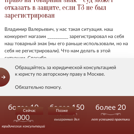
отказать в защите, если ТЗ не был
зарегистрирован
Владимир Валерьевич, у нас такая ситуация. наш
конкурент магазин __________ зарегистрировал на себя
наш товарный знак (мы его раньше использовали, но на
себя не регистрировали). Что нам делать в этой
ситуации. Спасибо.
Обращайтесь за юридической консультацией
к юристу по авторскому праву в Москве.
Показать ответ
Обязательно помогу.
Действуйте уверенно.
Нарушение авторских прав на товарный
более 10
более 150
более 20
Сейчас
Позже
знак
000
выигранных дел
лет успешной практики
На торговую точку принесли решение суда, о
юридических консультаций
нарушении авторских прав на товарный знак