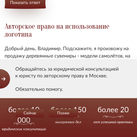
Показать ответ
Авторское право на использование
логотипа
Добрый день, Владимир. Подскажите, я произвожу на
продажу деревянные сувениры - модели самолётов, на
которых указываю логотипы авиакомпаний. Нарушаю
Обращайтесь за юридической консультацией
ли я тем самым авторское право?
к юристу по авторскому праву в Москве.
Обязательно помогу.
Показать ответ
Действуйте уверенно.
более 10
более 150
более 20
Сейчас
Позже
Использование фото с авторским правом
000
выигранных дел
лет успешной практики
Здравствуйте. На моем web-сайте размещены
юридических консультаций