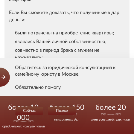
Если Вы сможете доказать, что полученные в дар
деньги:
были потрачены на приобретение квартиры;
являлись Вашей личной собственностью;
совместно в период брака с мужем не
наживались;
не являлись общим доходом супругов,
Обратитесь за юридической консультацией к
семейному юристу в Москве.
то внесение этих средств для покупки квартиры не
Обязательно помогу.
меняет их природы Вашего личного имущества.
Звоните.
Таким образом, доли сторон в праве собственности
более 10
более 150
более 20
на квартиру будут подлежать определению
Сейчас
Позже
пропорционально Вашим вложенным личным
000
выигранных дел
лет успешной практики
денежным средствам и совместным средствам
юридических консультаций
сторон.