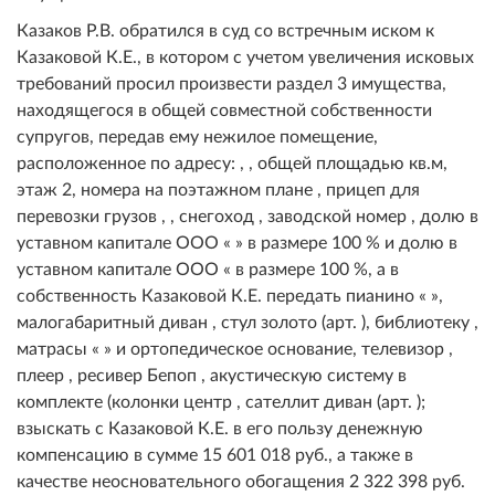
Казаков Р.В. обратился в суд со встречным иском к
Казаковой К.Е., в котором с учетом увеличения исковых
требований просил произвести раздел 3 имущества,
находящегося в общей совместной собственности
супругов, передав ему нежилое помещение,
расположенное по адресу: , , общей площадью кв.м,
этаж 2, номера на поэтажном плане , прицеп для
перевозки грузов , , снегоход , заводской номер , долю в
уставном капитале ООО « » в размере 100 % и долю в
уставном капитале ООО « в размере 100 %, а в
собственность Казаковой К.Е. передать пианино « »,
малогабаритный диван , стул золото (арт. ), библиотеку ,
матрасы « » и ортопедическое основание, телевизор ,
плеер , ресивер Бепоп , акустическую систему в
комплекте (колонки центр , сателлит диван (арт. );
взыскать с Казаковой К.Е. в его пользу денежную
компенсацию в сумме 15 601 018 руб., а также в
качестве неосновательного обогащения 2 322 398 руб.