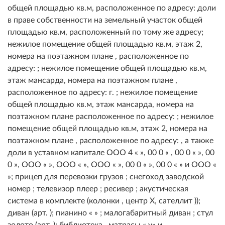
общей площадью кв.м, расположенное по адресу: доли
в праве собственности на земельный участок общей
площадью кв.м, расположенный по тому же адресу;
нежилое помещение общей площадью кв.м, этаж 2,
номера на поэтажном плане , расположенное по
адресу: ; нежилое помещение общей площадью кв.м,
этаж мансарда, номера на поэтажном плане ,
расположенное по адресу: г. ; нежилое помещение
общей площадью кв.м, этаж мансарда, номера на
поэтажном плане расположенное по адресу: ; нежилое
помещение общей площадью кв.м, этаж 2, номера на
поэтажном плане , расположенное по адресу: , а также
доли в уставном капитале ООО 4 « », 00 0 « , 00 0 « », 00
0 », ООО « », ООО « », ООО « », 00 0 « », 00 0 « » и ООО «
»; прицеп для перевозки грузов ; снегоход заводской
номер ; телевизор плеер ; ресивер ; акустическая
система в комплекте (колонки , центр Х, сателлит ));
диван (арт. ); пианино « » ; малогабаритный диван ; стул
золото (арт. ); библиотека , матрасы « у» и