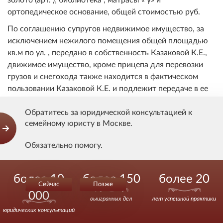
ортопедическое основание, общей стоимостью руб.
По соглашению супругов недвижимое имущество, за
исключением нежилого помещения общей площадью
кв.м по ул. , передано в собственность Казаковой К.Е.,
движимое имущество, кроме прицепа для перевозки
грузов и снегохода также находится в фактическом
пользовании Казаковой К.Е. и подлежит передаче в ее
собственность.
Обратитесь за юридической консультацией к
Полагал, что при разделе имущества в собственность
семейному юристу в Москве.
Казакова Р.В. должны быть переданы прицеп для
перевозки грузов и снегоход, находящиеся в его
Обязательно помогу.
фактическом пользовании, а также доли в уставном
капитале ООО » в размере 100 % и ООО « » в размере
Звоните.
более 10
более 150
более 20
100 %, нежилое помещение общей площадью кв.м,
Сейчас
Позже
этаж 2, номера на поэтажном плане - , расположенное
000
по адресу: , которое используется им путем
выигранных дел
лет успешной практики
юридических консультаций
предоставления в аренду ООО », ООО », ООО « », ООО