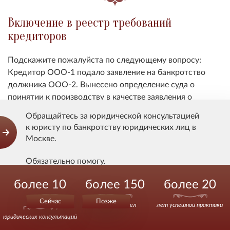
Включение в реестр требований
кредиторов
Подскажите пожалуйста по следующему вопросу:
Кредитор ООО-1 подало заявление на банкротство
должника ООО-2. Вынесено определение суда о
принятии к производству в качестве заявления о
вступлении в дело о банкротстве. Позже по ранее
Обращайтесь за юридической консультацией
поданному заявлению другого предприятия в
к юристу по банкротству юридических лиц в
отношении этого же должника ООО-2 вынесено
Москве.
решение суда о введении процедуры наблюдения и
утверждения временного управляющего. Необходимо
Обязательно помогу.
ли ООО-1 дополнительно подавать в суд заявление о
более 10
более 150
более 20
включении в реестр требований кредиторов или суд
Действуйте уверенно.
сам известит ООО-1 о заседании где будет
000
Сейчас
Позже
выигранных дел
лет успешной практики
рассмотрено этот вопрос. В заявлении ООО-1 указало
юридических консультаций
только о признании должника ООО-2 банкротом и