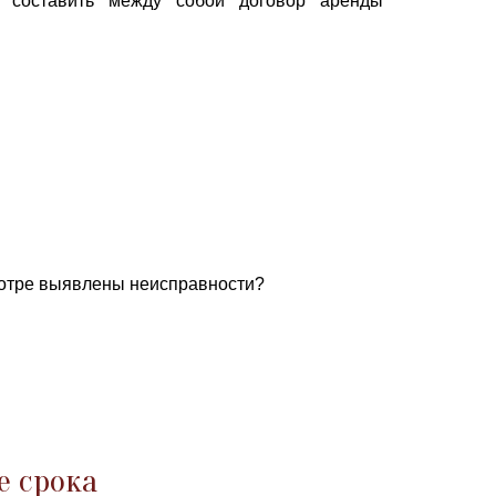
м составить между собой договор аренды
смотре выявлены неисправности?
е срока