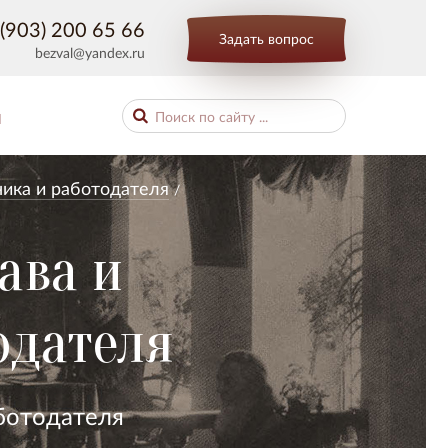
(903) 200 65 66
Задать вопрос
bezval@yandex.ru
Ы
ника и работодателя
ава и
одателя
ботодателя