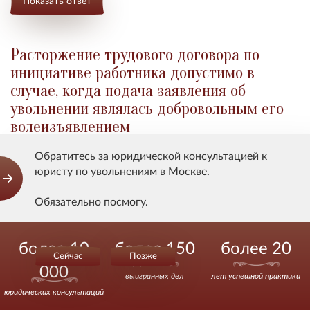
Показать ответ
Расторжение трудового договора по
инициативе работника допустимо в
случае, когда подача заявления об
увольнении являлась добровольным его
волеизъявлением
Обратитесь за юридической консультацией к
Добрый день, Владимир Валерьевич! Если работник
юристу по увольнениям в Москве.
написал свое заявление об увольнении под давлением
работодателя, по его понуждению. Будет ли законно
Обязательно посмогу.
такое увольнение работника?
Действуйте уверенно.
более 10
более 150
более 20
Сейчас
Позже
Показать ответ
000
выигранных дел
лет успешной практики
юридических консультаций