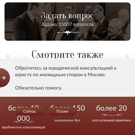
Задать вопрос
Задано 15007 вопросов
Смотрите также
Обратитесь за юридической консультацией к
юристу по жилищным спорам в Москве.
Обеспеченность жилплощадью - нюансы
определения
Обязательно помогу.
Звоните.
более 10
более 150
более 20
Сейчас
Позже
Наличие у членов семьи нанимателя либо собственника
000
жилого помещения права пользования всеми
выигранных дел
лет успешной практики
имеющимися в их распоряжении жилыми
юридических консультаций
помещениями предопределяет обязанность