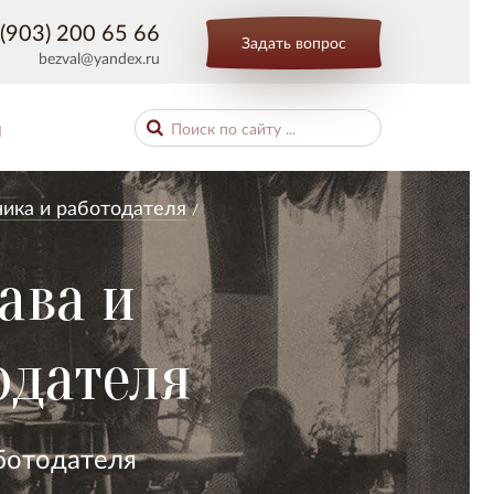
(903) 200 65 66
Задать вопрос
bezval@yandex.ru
Ы
ника и работодателя
ава и
одателя
ботодателя