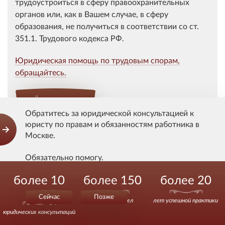
трудоустроиться в сферу правоохранительных
органов или, как в Вашем случае, в сферу
образования, не получиться в соответствии со ст.
351.1. Трудового кодекса РФ.
Юридическая помощь по трудовым спорам,
обращайтесь.
Спасибо!
Обратитесь за юридической консультацией к
юристу по правам и обязанностям работника в
Спасибо сказали 57 человек
Москве.
Обязательно помогу.
Оставить комментарий
более 10
более 150
более 20
Действуйте уверенно.
000
Ваше имя
Сейчас
Позже
выигранных дел
лет успешной практики
юридических консультаций