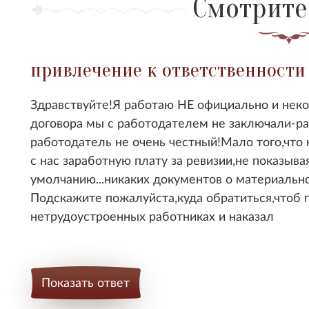
Смотрите
привлечение к ответственности
Здравствуйте!Я работаю НЕ официально и нек
договора мы с работодателем не заключали-раб
работодатель не очень честный!Мало того,что 
с нас заработную плату за ревизии,не показыва
умолчанию...никаких документов о материальн
Подскажите пожалуйста,куда обратиться,чтоб п
нетрудоустроенных работниках и наказал
Показать ответ