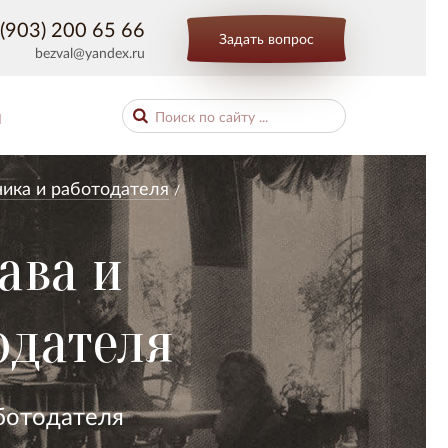
(903) 200 65 66
Задать вопрос
bezval@yandex.ru
Ы
ника и работодателя
ава и
одателя
ботодателя