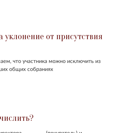
а уклонение от присутствия
аем, что участника можно исключить из
аших общих собраниях
ычислить?
ректора _________ (покупатель) и