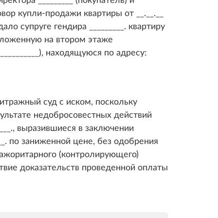
вор купли-продажи квартиры от __.__.__
ало супруге гендира _________. квартиру
оложенную на втором этаже
_________), находящуюся по адресу:
итражный суд с иском, поскольку
зультате недобросовестных действий
__., выразившиеся в заключении
___. по заниженной цене, без одобрения
мажоритарного (контролирующего)
тствие доказательств проведенной оплаты