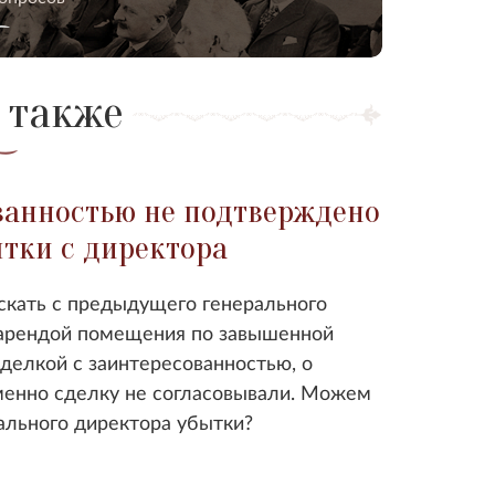
 также
ванностью не подтверждено
ытки с директора
скать с предыдущего генерального
с арендой помещения по завышенной
сделкой с заинтересованностью, о
менно сделку не согласовывали. Можем
ального директора убытки?