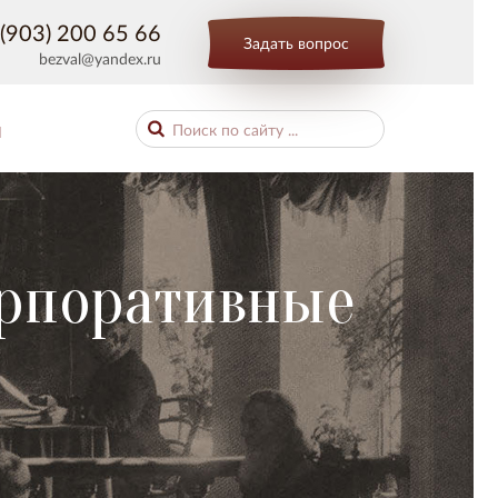
(903) 200 65 66
Задать вопрос
bezval@yandex.ru
Ы
орпоративные