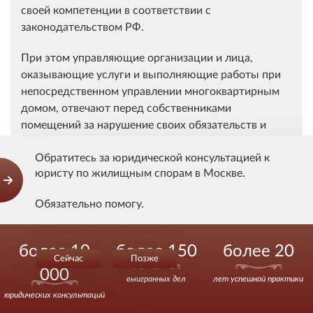
своей компетенции в соответствии с
законодательством РФ.
При этом управляющие организации и лица,
оказывающие услуги и выполняющие работы при
непосредственном управлении многоквартирным
домом, отвечают перед собственниками
помещений за нарушение своих обязательств и
несут ответственность за надлежащее содержание
Обратитесь за юридической консультацией к
общего имущества в соответствии с
юристу по жилищным спорам в Москве.
законодательством РФ и договором (п. 42 Правил).
Обязательно помогу.
Таким образом, надлежащее содержание общего
имущества в многоквартирном доме
Звоните.
обеспечивается собственниками помещений в
более 10
более 150
более 20
зависимости от способа управления, выбранного на
Сейчас
Позже
000
общем собрании, в том числе путем заключения
выигранных дел
лет успешной практики
договора управления многоквартирным домом с
юридических консультаций
управляющей организацией.