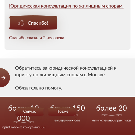
Юридическая консультация по жилищным спорам.
Спасибо!
Спасибо сказали 2 человека
Оставить комментарий
Обратитесь за юридической консультацией к
юристу по жилищным спорам в Москве.
Ваше имя
Обязательно помогу.
Email (Не отображается на сайте)
Звоните.
более 10
более 150
более 20
Сейчас
Позже
000
Ваш комментарий
выигранных дел
лет успешной практики
юридических консультаций