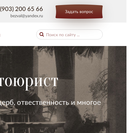
(903) 200 65 66
Задать вопрос
bezval@yandex.ru
Ы
втоюрист
ерб, отвественность и многое