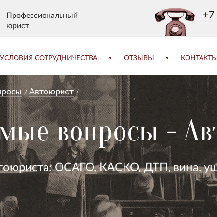
+7 
Профессиональный
юрист
УСЛОВИЯ СОТРУДНИЧЕСТВА
ОТЗЫВЫ
КОНТАКТ
просы
Автоюрист
емые вопросы - А
оюриста: ОСАГО, КАСКО, ДТП, вина, ущ