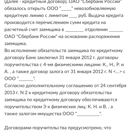
(далее - кредитный договор), ОАО "Сбербанк России"
обязалось открыть ООО "_____" невозобновляемую
кредитную линию с лимитом ____ руб. Выдача кредита
производится перечислением сумм кредита на
расчетный счет заемщика в _________ отделении _______
ОАО "Сбербанк России" на основании распоряжения
заемщика.
Во исполнение обязательств заемщика по кредитному
договору Банк заключил 31 января 2012 г. договоры
поручительства с 4-мя физическими лицами: К., Н., Р. и
А. , а также договор залога от 31 января 2012 г. N <...> с
ООО "_______".
Согласно дополнительному соглашению от 24 сентября
2013 г. N 2 к кредитному договору обязательства
заемщика по кредитному договору обеспечиваются
поручительством 3-х физических лиц: К. Н. и В. , а
также залогом имущества ООО "___________".
Договорами поручительства предусмотрено, что