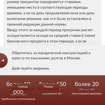
размер процентов определяется ставками,
имевшими место в соответствующие периоды
времени, а не на день предъявления иска или день
вынесения решения, как это было установлено в
прежней редакции данной нормы.
Ввиду этого за каждый период просрочки расчет
осуществляется исходя из средней ставки (ставок)
банковского процента в этом периоде, а если
ставка за соответствующий период не
опубликована - исходя из самой поздней из
Обратитесь за юридической консультацией к
юристу по взысканию долгов в Москве.
опубликованных ставок.
Действуйте уверенно.
Расчет процентов осуществляется по ставке,
сложившейся в федеральном округе, в котором
Обязательно помогу.
находится место жительства (место нахождения)
более 10
более 150
более 20
кредитора.
Сейчас
Позже
000
Если кредитором является лицо, место жительства
выигранных дел
лет успешной практики
(нахождения) которого находится за пределами
юридических консультаций
Российской Федерации, расчет осуществляется по