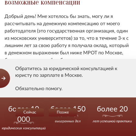
возможные компенсации
Добрый день! Мне хотелось бы знать, могу ли я
рассчитывать на денежную компенсацию от моего
работодателя (это государственная организация, один
из московских университетов) за то, что в течение 3-х с
лишним лет за свою работу я получала оклад, который
в денежном выражении был ниже МРОТ по Москве,
без компенсирующей добавки, и при этом с меня все
это время бухгалтерия ежемесячно удерживала из
Обратитесь за юридической консультацией к
этого оклада подоходный налог. Заранее благодарю за
юристу по зарплате в Москве.
ответ!
Обязательно помогу.
Действуйте уверенно.
Показать ответ
более 10
более 150
более 20
Сейчас
Позже
000
выигранных дел
лет успешной практики
Ю
юридических консультаций
Ответственность за невыплату