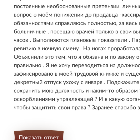
постоянные необоснованные претензии, личные
вопрос о моём понижении до продавца -кассира
обязанностями справляюсь полностью, за весь 
больничные , посещаю врачей только в свои в
часов . Выполняются плановые показатели . Па
ревизию в ночную смену . На ногах проработала
Объяснили это тем, что я обязана и по закону 
правильно . Я не хочу переводиться на должнос
зафиксировано в моей трудовой книжке и сущес
декретный отпуск ухожу с января . Подскажит
сохранить мою должность и каким-то образом у
оскорблениями управляющей ? И в какую орган
чтобы защитить свои права ? Заранее спасибо з
Показать ответ