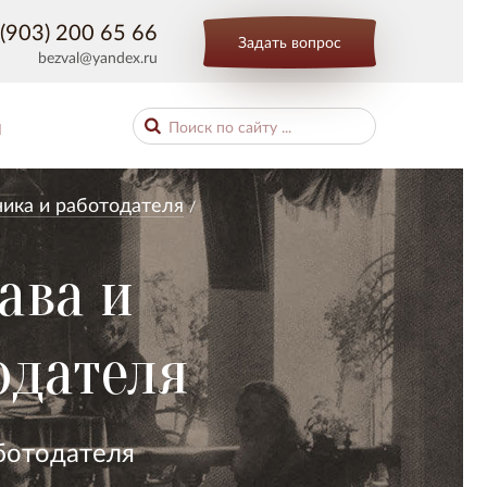
(903) 200 65 66
Задать вопрос
bezval@yandex.ru
Ы
ника и работодателя
ава и
одателя
ботодателя