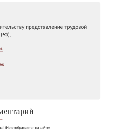
тительству представление трудовой
 РФ).
м.
ек
ментарий
ail (Не отображается на сайте)