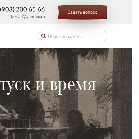
(903) 200 65 66
Задать вопрос
bezval@yandex.ru
Ы
пуск и время