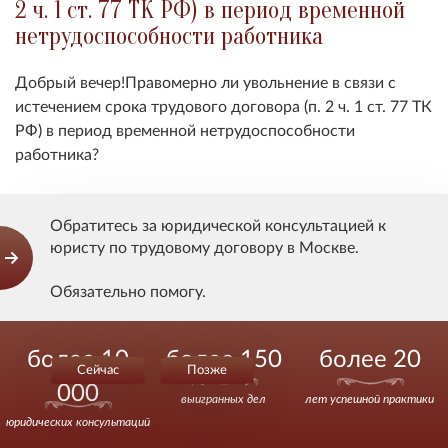
2 ч. 1 ст. 77 ТК РФ) в период временной
нетрудоспособности работника
Добрый вечер!
Правомерно ли увольнение в связи с
истечением срока трудового договора (п. 2 ч. 1 ст. 77 ТК
РФ) в период временной нетрудоспособности
работника?
Обратитесь за юридической консультацией к
юристу по трудовому договору в Москве.
Показать ответ
Обязательно помогу.
Действуйте уверенно.
Вера
более 10
более 150
более 20
Правомерно ли увольнение работника,
Сейчас
Позже
исполняющего обязанности по
000
выигранных дел
лет успешной практики
должности, если истечение срока
юридических консультаций
трудового договора обусловлено